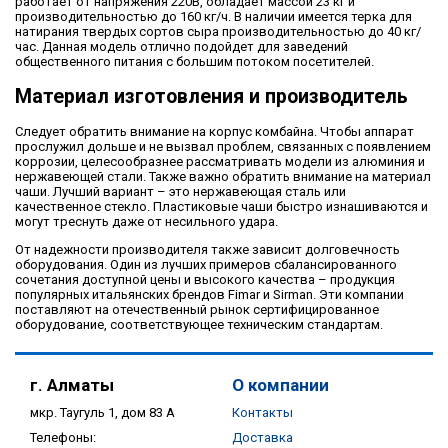
работает от напряжения 220В, обладает массой 23 кг и
производительностью до 160 кг/ч. В наличии имеется терка для
натирания твердых сортов сыра производительностью до 40 кг/
час. Данная модель отлично подойдет для заведений
общественного питания с большим потоком посетителей.
Материал изготовления и производитель
Следует обратить внимание на корпус комбайна. Чтобы аппарат
прослужил дольше и не вызвал проблем, связанных с появлением
коррозии, целесообразнее рассматривать модели из алюминия и
нержавеющей стали. Также важно обратить внимание на материал
чаши. Лучший вариант – это нержавеющая сталь или
качественное стекло. Пластиковые чаши быстро изнашиваются и
могут треснуть даже от несильного удара.
От надежности производителя также зависит долговечность
оборудования. Один из лучших примеров сбалансированного
сочетания доступной цены и высокого качества – продукция
популярных итальянских брендов Fimar и Sirman. Эти компании
поставляют на отечественный рынок сертифицированное
оборудование, соответствующее техническим стандартам.
г. Алматы
О компании
мкр. Таугуль 1, дом 83 А
Контакты
Телефоны:
Доставка