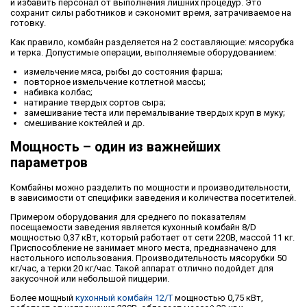
и избавить персонал от выполнения лишних процедур. Это
сохранит силы работников и сэкономит время, затрачиваемое на
готовку.
Как правило, комбайн разделяется на 2 составляющие: мясорубка
и терка. Допустимые операции, выполняемые оборудованием:
измельчение мяса, рыбы до состояния фарша;
повторное измельчение котлетной массы;
набивка колбас;
натирание твердых сортов сыра;
замешивание теста или перемалывание твердых круп в муку;
смешивание коктейлей и др.
Мощность – один из важнейших
параметров
Комбайны можно разделить по мощности и производительности,
в зависимости от специфики заведения и количества посетителей.
Примером оборудования для среднего по показателям
посещаемости заведения является кухонный комбайн 8/D
мощностью 0,37 кВт, который работает от сети 220В, массой 11 кг.
Приспособление не занимает много места, предназначено для
настольного использования. Производительность мясорубки 50
кг/час, а терки 20 кг/час. Такой аппарат отлично подойдет для
закусочной или небольшой пиццерии.
Более мощный
кухонный комбайн 12/T
мощностью 0,75 кВт,