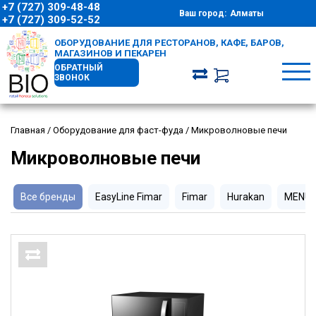
+7 (727) 309-48-48
Ваш город:
Алматы
+7 (727) 309-52-52
ОБОРУДОВАНИЕ ДЛЯ РЕСТОРАНОВ, КАФЕ, БАРОВ,
МАГАЗИНОВ И ПЕКАРЕН
ОБРАТНЫЙ
ЗВОНОК
Главная
/
Оборудование для фаст-фуда
/
Микроволновые печи
Микроволновые печи
Все бренды
EasyLine Fimar
Fimar
Hurakan
MENU