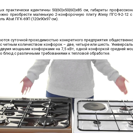
ых практически идентичны 50(60)х50(60)х85 см, габариты профессио
ожно приобрести маленькую 2-конфорочную плиту Atesy ПГС-9-2-12 с
ь Abat ПГК-69П (120х90х97 см).
ются суточной проходимостью конкретного предприятия общественног
 с четным количеством конфорок – две, четыре или шесть. Универса
ная двумя мощными конфорками на 7,5 кВт, одной конфоркой средней мощ
 блюд с различными требованиями к тепловой обработке.