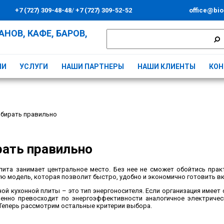
+7 (727) 309-48-48
/
+7 (727) 309-52-52
office@bio
НОВ, КАФЕ, БАРОВ,
ИИ
УСЛУГИ
НАШИ ПАРТНЕРЫ
НАШИ КЛИЕНТЫ
КОН
ыбирать правильно
рать правильно
ита занимает центральное место. Без нее не сможет обойтись прак
ю модель, которая позволит быстро, удобно и экономично готовить в
й кухонной плиты – это тип энергоносителя. Если организация имеет 
енно превосходит по энергоэффективности аналогичное электричес
Теперь рассмотрим остальные критерии выбора.