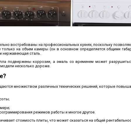
льно востребованы на профессиональных кухнях, поскольку позволяю
 только на объем камеры (он в основном определяется общими габари
ли нержавеющая сталь.
алла подвержены коррозии, а эмаль со временем может разрушитьс
е модели несколько дороже.
е?
аются множеством различных технических решений, которые повышают
соты;
мере;
рограммирования режимов работы и многое другое.
личивает стоимость плиты, что может сказаться на общей рентабельно