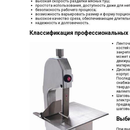
высокая скорость разделки мясных туш;
простота использования, доступность даже для не
безопасность рабочего процесса;
возможность варьировать размер и форму порцион
высокое качество среза, обеспечивающее длительн
надежность и долговечность.
Классификация профессиональных 
Ленточ
костей
закреп
может 
движущ
матери
Дисков
корпус
Послед
снабжа
твердо
являетс
Шаговы
электр
предва
шаговы
Выби
При вы