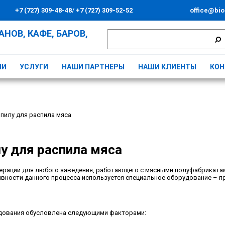
+7 (727) 309-48-48
/
+7 (727) 309-52-52
office@bio
НОВ, КАФЕ, БАРОВ,
ИИ
УСЛУГИ
НАШИ ПАРТНЕРЫ
НАШИ КЛИЕНТЫ
КОН
пилу для распила мяса
у для распила мяса
ераций для любого заведения, работающего с мясными полуфабрикатам
тивности данного процесса используется специальное оборудование – 
удования обусловлена следующими факторами: