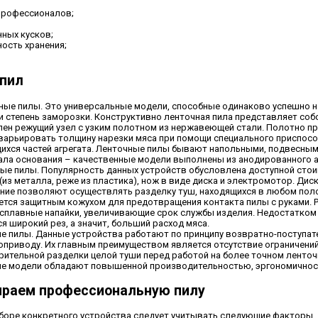
профессионалов;
ных кусков;
ость хранения;
пил
ные пилы. Это универсальные модели, способные одинаково успешно нар
 и степень заморозки. Конструктивно ленточная пила представляет со
лен режущий узел с узким полотном из нержавеющей стали. Полотно п
варьировать толщину нарезки мяса при помощи специального приспосо
ихся частей агрегата. Ленточные пилы бывают напольными, подвесными
ала основания – качественные модели выполнены из анодированного 
ые пилы. Популярность данных устройств обусловлена доступной стои
 (из металла, реже из пластика), нож в виде диска и электромотор. Д
ние позволяют осуществлять разделку туш, находящихся в любом полож
ется защитным кожухом для предотвращения контакта пилы с руками.
сплавные напайки, увеличивающие срок службы изделия. Недостатком
я широкий рез, а значит, больший расход мяса.
е пилы. Данные устройства работают по принципу возвратно-поступат
оприводу. Их главным преимуществом является отсутствие ограничений
рительной разделки целой туши перед работой на более точном ленточ
е модели обладают повышенной производительностью, эргономичность
раем профессиональную пилу
боре конкретного устройства следует учитывать следующие факторы.