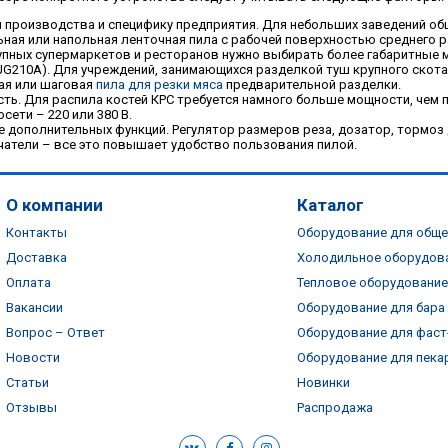
 производства и специфику предприятия. Для небольших заведений об
ьная или напольная ленточная пила с рабочей поверхностью среднего р
упных супермаркетов и ресторанов нужно выбирать более габаритные м
JG210A). Для учреждений, занимающихся разделкой туш крупного скота,
ая или шаговая
пила для резки мяса
предварительной разделки.
ть. Для распила костей КРС требуется намного больше мощности, чем п
сети – 220 или 380 В.
е дополнительных функций. Регулятор размеров реза, дозатор, тормоз
атели – все это повышает удобство пользования пилой.
О компании
Каталог
Контакты
Оборудование для обще
Доставка
Холодильное оборудов
Оплата
Тепловое оборудование
Вакансии
Оборудование для бара
Вопрос – Ответ
Оборудование для фаст
Новости
Оборудование для пека
Статьи
Новинки
Отзывы
Распродажа