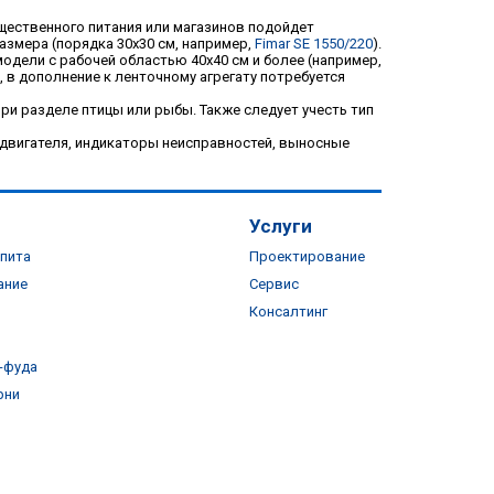
щественного питания или магазинов подойдет
азмера (порядка 30х30 см, например,
Fimar SE 1550/220
).
одели с рабочей областью 40х40 см и более (например,
 в дополнение к ленточному агрегату потребуется
ри разделе птицы или рыбы. Также следует учесть тип
 двигателя, индикаторы неисправностей, выносные
Услуги
пита
Проектирование
ание
Сервис
Консалтинг
-фуда
рни