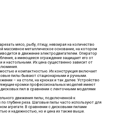
езать мясо, рыбу, птицу, невзирая на количество
бой массивное металлическое основание, на котором
риводится в движение электродвигателем. Оператор
бления, а имеющееся ограждение защищает его от
 и настольными. Их цена существенно зависит от
алюминия.
мостью и компактностью. Их конструкция включает
исковые пилы бывают стационарными и ручными.
ении – на столе, на крюках и так далее. Устройство
 Режущие кромки профессиональных моделей имеют
 дисковых пил в сравнении с ленточными моделями
ельного движения пилы, подключенной к
 по глубине реза. Шаговые пилы часто используют для
ном агрегате. В сравнении с дисковыми пилами
ю и надежностью, но и цена их также выше.