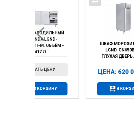
ДИЛЬНЫЙ
LGND-
ШКАФ МОРОЗИЛЬНЫЙ
 ОБЪЁМ -
LGND-GN650BT-M
.
ГЛУХАЯ ДВЕРЬ. 650 Л
ЦЕНУ
ЦЕНА:
620 010 ТГ
РЗИНУ
В КОРЗИНУ