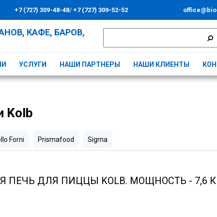
+7 (727) 309-48-48
/
+7 (727) 309-52-52
office@bio
НОВ, КАФЕ, БАРОВ,
ИИ
УСЛУГИ
НАШИ ПАРТНЕРЫ
НАШИ КЛИЕНТЫ
КОН
 Kolb
llo Forni
Prismafood
Sigma
 ПЕЧЬ ДЛЯ ПИЦЦЫ KOLB. МОЩНОСТЬ - 7,6 К