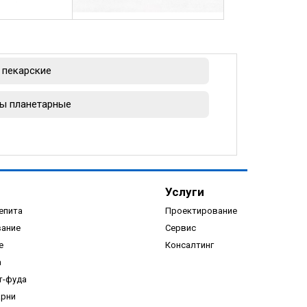
пекарские
ы планетарные
Услуги
епита
Проектирование
вание
Сервис
е
Консалтинг
а
т-фуда
арни