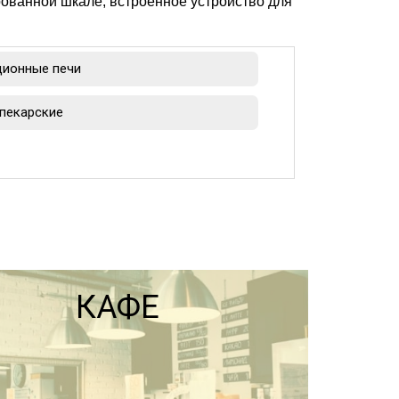
рованной шкале, встроенное устройство для
ционные печи
пекарские
КАФЕ