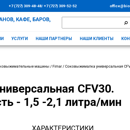
+7 (727) 309-48-48
/
+7 (727) 309-52-52
office@bio
НОВ, КАФЕ, БАРОВ,
ИИ
УСЛУГИ
НАШИ ПАРТНЕРЫ
НАШИ КЛИЕНТЫ
КОН
ковыжимательные машины
/
Fimar
/
Соковыжималка универсальная CFV30
ниверсальная CFV30.
ь - 1,5 -2,1 литра/мин
ХАРАКТЕРИСТИКИ