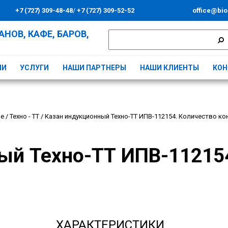
+7 (727) 309-48-48
/
+7 (727) 309-52-52
office@bio
НОВ, КАФЕ, БАРОВ,
ИИ
УСЛУГИ
НАШИ ПАРТНЕРЫ
НАШИ КЛИЕНТЫ
КОН
ые
/
Техно - ТТ
/
Казан индукционный Техно-ТТ ИПВ-112154. Количество ко
ый Техно-ТТ ИПВ-11215
ХАРАКТЕРИСТИКИ