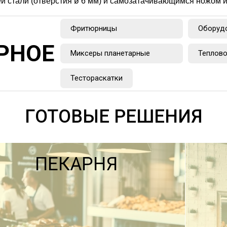
ей стали (отверстия ø 6 мм) и cамозатачивающимся ножом 
Фритюрницы
Оборудо
РНОЕ
Миксеры планетарные
Теплово
Тестораскатки
ГОТОВЫЕ РЕШЕНИЯ
ПЕКАРНЯ