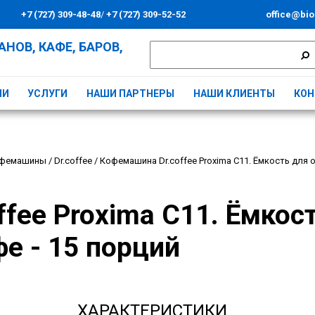
+7 (727) 309-48-48
/
+7 (727) 309-52-52
office@bio
НОВ, КАФЕ, БАРОВ,
ИИ
УСЛУГИ
НАШИ ПАРТНЕРЫ
НАШИ КЛИЕНТЫ
КОН
фемашины
/
Dr.coffee
/
Кофемашина Dr.coffee Proxima C11. Ёмкость для 
fee Proxima C11. Ёмкос
е - 15 порций
ХАРАКТЕРИСТИКИ