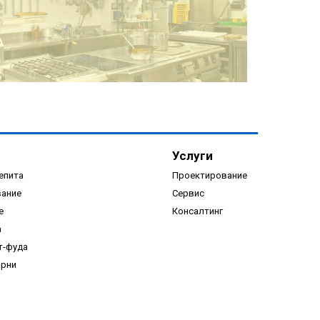
ПОДРОБНЕЕ
Услуги
епита
Проектирование
вание
Сервис
е
Консалтинг
а
ПОДРОБНЕЕ
т-фуда
арни