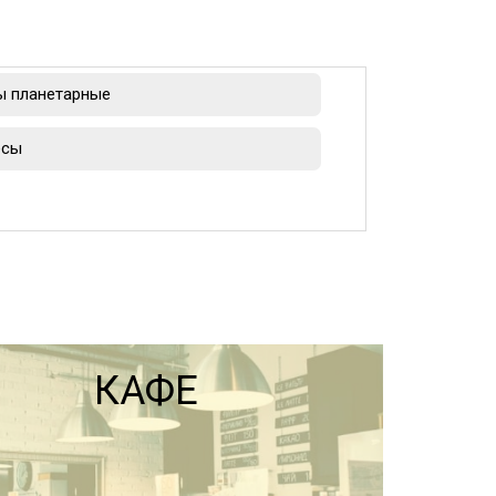
ы планетарные
есы
КАФЕ