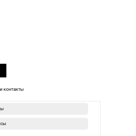
и контакты
ры
есы