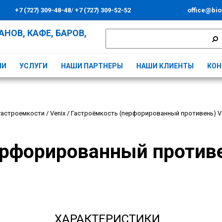
+7 (727) 309-48-48
/
+7 (727) 309-52-52
office@bio
НОВ, КАФЕ, БАРОВ,
ИИ
УСЛУГИ
НАШИ ПАРТНЕРЫ
НАШИ КЛИЕНТЫ
КОН
гастроемкости
/
Venix
/
Гастроёмкость (перфорированный противень) Ven
ерфорированный противе
ХАРАКТЕРИСТИКИ