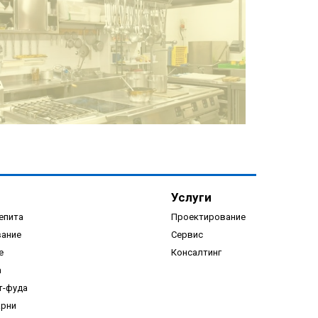
ПОДРОБНЕЕ
Услуги
епита
Проектирование
вание
Сервис
е
Консалтинг
а
ПОДРОБНЕЕ
т-фуда
арни