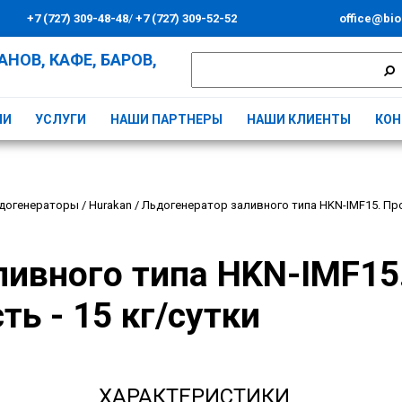
+7 (727) 309-48-48
/
+7 (727) 309-52-52
office@bio
НОВ, КАФЕ, БАРОВ,
ИИ
УСЛУГИ
НАШИ ПАРТНЕРЫ
НАШИ КЛИЕНТЫ
КОН
догенераторы
/
Hurakan
/
Льдогенератор заливного типа HKN-IMF15. Про
ливного типа HKN-IMF15
ь - 15 кг/сутки
ХАРАКТЕРИСТИКИ