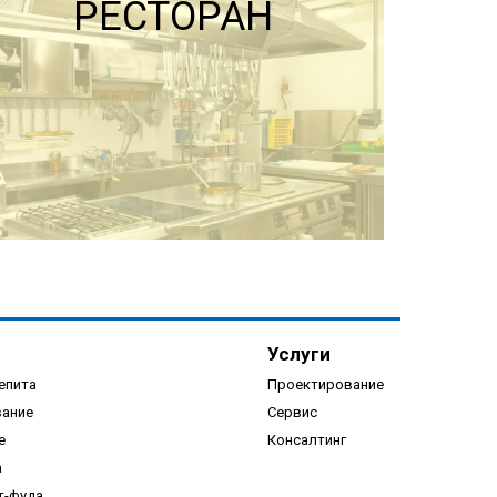
РЕСТОРАН
ПОДРОБНЕЕ
Услуги
епита
Проектирование
вание
Сервис
е
Консалтинг
а
ПОДРОБНЕЕ
т-фуда