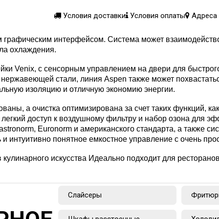
Условия доставки
Условия оплаты
Адреса 
 графическим интерфейсом. Система может взаимодействов
ла охлаждения.
йки Venix, с сенсорным управлением на двери для быстрог
нержавеющей стали, линия Aspen также может похвастатьс
льную изоляцию и отличную экономию энергии.
ваны, а очистка оптимизирована за счет таких функций, к
, легкий доступ к воздушному фильтру и набор озона для э
astronorm, Euronorm и американского стандарта, а также с
 и интуитивно понятное емкостное управление с очень пр
улинарного искусства Идеально подходит для ресторанов ,
Слайсеры
Фритюр
Шкафы расстоечные
Холоди