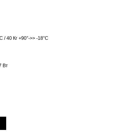
 / 40 Кг +90°->> -18°C
 Вт 