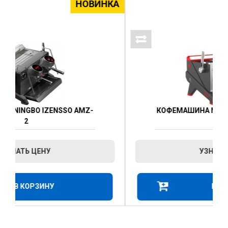
КА
НОВИНКА
КОФЕМАШИНА NINGBO IZENSSO AMZ-
1
УЗНАТЬ ЦЕНУ
В КОРЗИНУ