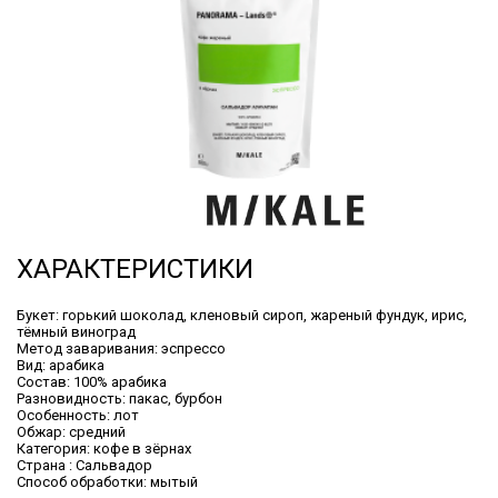
ХАРАКТЕРИСТИКИ
Букет:
горький шоколад, кленовый сироп, жареный фундук, ирис,
тёмный виноград
Метод заваривания:
эспрессо
Вид:
арабика
Состав:
100% арабика
Разновидность:
пакас, бурбон
Особенность:
лот
Обжар:
средний
Категория:
кофе в зёрнах
Cтрана :
Сальвадор
Способ обработки:
мытый