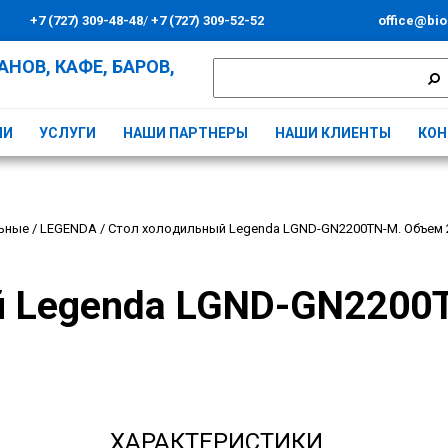
+7 (727) 309-48-48
/
+7 (727) 309-52-52
office@bio
НОВ, КАФЕ, БАРОВ,
ИИ
УСЛУГИ
НАШИ ПАРТНЕРЫ
НАШИ КЛИЕНТЫ
КОН
ьные
/
LEGENDA
/
Стол холодильный Legenda LGND-GN2200TN-M. Объем 2
 Legenda LGND-GN2200
ХАРАКТЕРИСТИКИ