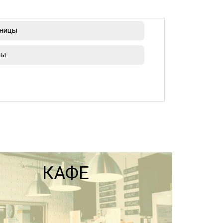
ницы
ры
КАФЕ