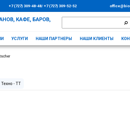
+7 (727) 309-48-48
/
+7 (727) 309-52-52
office@bio
НОВ, КАФЕ, БАРОВ,
ИИ
УСЛУГИ
НАШИ ПАРТНЕРЫ
НАШИ КЛИЕНТЫ
КОН
tscher
Техно - ТТ