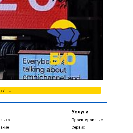
та!
Услуги
епита
Проектирование
вание
Сервис