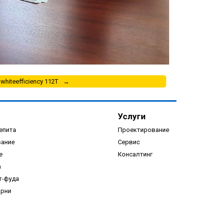
whiteefficiency 112T
Услуги
епита
Проектирование
вание
Сервис
е
Консалтинг
а
т-фуда
арни