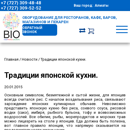
+7 (727) 309-48-48
Ваш город:
Алматы
+7 (727) 309-52-52
ОБОРУДОВАНИЕ ДЛЯ РЕСТОРАНОВ, КАФЕ, БАРОВ,
МАГАЗИНОВ И ПЕКАРЕН
ОБРАТНЫЙ
ЗВОНОК
Главная
/
Новости
/
Традиции японской кухни.
Традиции японской кухни.
20.01.2015
Основным символом, безмятежной и сытой жизни, для японцев
всегда считался рис. С началом возделывания риса, связывают
зарождение японских кулинарных обычаев.
Невозможно
представить японскую кухню без риса, соевого соуса, рисовой
водки (сакэ), имбиря, рыбного бульона, тофу и всевозможных
водорослей. Все обилие, рыбы, морепродуктов и морских трав
можно лицезреть на столе у японцев. Еда должна быть полезна,
вот главное правило японцев, что напрямую сказывается на
продолжительности жизни нации.