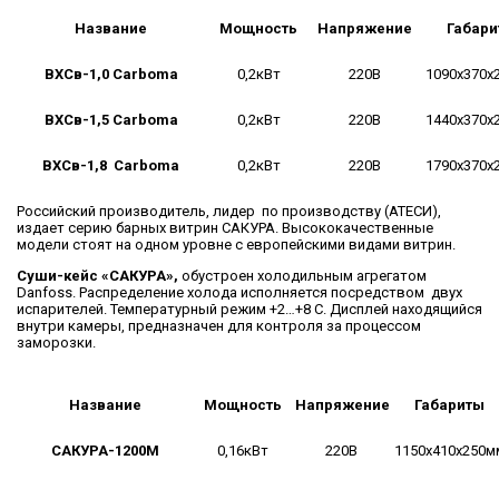
Название
Мощность
Напряжение
Габари
ВХСв-1,0 Carboma
0,2кВт
220В
1090х370х
ВХСв-1,5 Carboma
0,2кВт
220В
1440х370х
ВХСв-1,8 Carboma
0,2кВт
220В
1790х370х
Российский производитель, лидер по производству (АТЕСИ),
издает серию барных витрин САКУРА. Высококачественные
модели стоят на одном уровне с европейскими видами витрин.
Суши-кейс «САКУРА»,
обустроен холодильным агрегатом
Danfoss. Распределение холода исполняется посредством двух
испарителей. Температурный режим +2…+8 С. Дисплей находящийся
внутри камеры, предназначен для контроля за процессом
заморозки.
Название
Мощность
Напряжение
Габариты
САКУРА-1200М
0,16кВт
220В
1150х410х250м