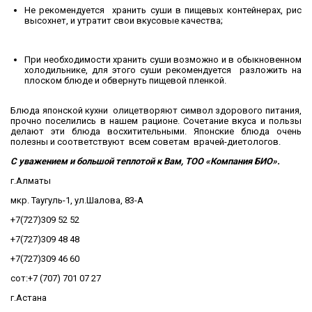
Не рекомендуется хранить суши в пищевых контейнерах, рис
высохнет, и утратит свои вкусовые качества;
При необходимости хранить суши возможно и в обыкновенном
холодильнике, для этого суши рекомендуется разложить на
плоском блюде и обвернуть пищевой пленкой.
Блюда японской кухни олицетворяют символ здорового питания,
прочно поселились в нашем рационе. Сочетание вкуса и пользы
делают эти блюда восхитительными. Японские блюда очень
полезны и соответствуют всем советам врачей-диетологов.
C
уважением и большой теплотой к Вам, ТОО «
Компания БИО».
г.Алматы
мкр. Таугуль-1, ул.Шалова, 83-А
+7(727)309 52 52
+7(727)309 48 48
+7(727)309 46 60
сот:+7 (707) 701 07 27
г.Астана