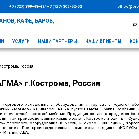
+7 (727) 309-48-48
/
+7 (727) 309-52-52
office@bio
НОВ, КАФЕ, БАРОВ,
ИИ
УСЛУГИ
НАШИ ПАРТНЕРЫ
НАШИ КЛИЕНТЫ
КОН
Кострома, Россия
ГМА» г.Кострома, Россия
оргового холодильного оборудования и торгового «сухого» обор
укции «MAGMA» начиналось не на пустом месте. Группа Компаний 
телем «сухой торговой мебели». Продукция холдинга продается бол
одят три производственных комплекса в г. Кострома и один в г. Су
го» торгового оборудования в месяц, и около 1’000 единиц торго
0 человек. Все производственные комплексы холдинга «КС-РУСЬ
, Италии, США: