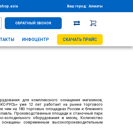
shop.asia
Ваш город:
Алматы
ОБРАТНЫЙ ЗВОНОК
ТАКТЫ
ИНФОЦЕНТР
СКАЧАТЬ ПРАЙС
удования для комплексного оснащения магазинов,
«КС-РУСЬ» уже 12 лет работает на рынке торгового
ее чем на 180 торговых площадках России и ближнего
диславль. Производственные площади и станочный парк
во-холодильного оборудования в месяц. Количество
» оснащены современным высокопроизводительным