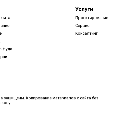
Услуги
епита
Проектирование
вание
Сервис
е
Консалтинг
а
т-фуда
арни
ва защищены. Копирование материалов с сайта без
акону.