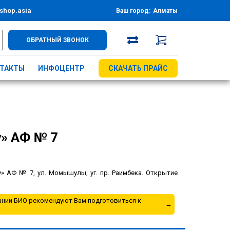
shop.asia
Ваш город:
Алматы
ОБРАТНЫЙ ЗВОНОК
ТАКТЫ
ИНФОЦЕНТР
СКАЧАТЬ ПРАЙС
y» АФ № 7
 АФ № 7, ул. Момышулы, уг. пр. Раимбека. Открытие
нии БИО рекомендуют Вам подготовиться к